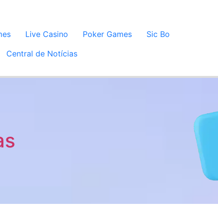
mes
Live Casino
Poker Games
Sic Bo
Central de Notícias
as