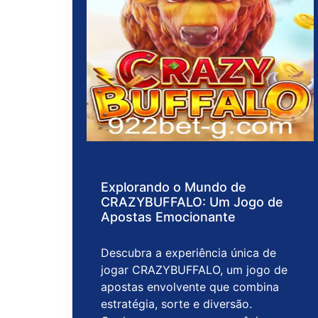
Explorando o Mundo de
CRAZYBUFFALO: Um Jogo de
Apostas Emocionante
Descubra a experiência única de
jogar CRAZYBUFFALO, um jogo de
apostas envolvente que combina
estratégia, sorte e diversão.