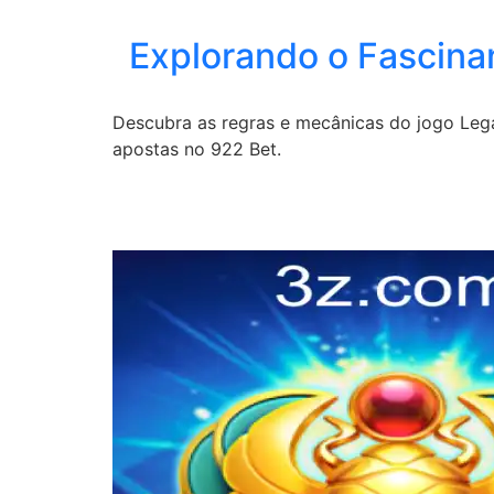
Explorando o Fascina
Descubra as regras e mecânicas do jogo Leg
apostas no 922 Bet.