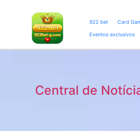
922 bet
Card Ga
Eventos exclusivos
Central de Notíci