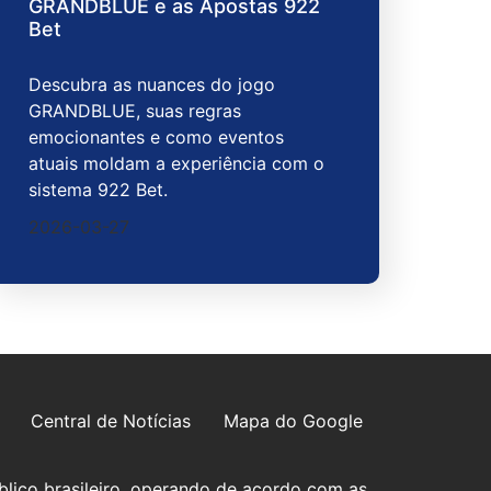
GRANDBLUE e as Apostas 922
Bet
Descubra as nuances do jogo
GRANDBLUE, suas regras
emocionantes e como eventos
atuais moldam a experiência com o
sistema 922 Bet.
2026-03-27
Central de Notícias
Mapa do Google
úblico brasileiro, operando de acordo com as