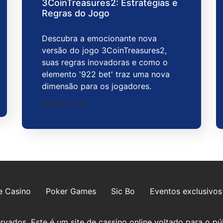
3CoinTreasures2: Estratégias e
Regras do Jogo
Descubra a emocionante nova
versão do jogo 3CoinTreasures2,
suas regras inovadoras e como o
elemento '922 bet' traz uma nova
dimensão para os jogadores.
2026-01-07
e Casino
Poker Games
Sic Bo
Eventos exclusivos
rvados. Este é um site de cassino online voltado para o p