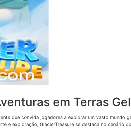
Aventuras em Terras Ge
vente que convida jogadores a explorar um vasto mundo ge
rte e exploração, GlacierTreasure se destaca no cenário 