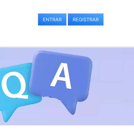
ENTRAR
REGISTRAR