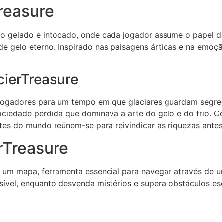
reasure
o gelado e intocado, onde cada jogador assume o papel 
e gelo eterno. Inspirado nas paisagens árticas e na emoçã
cierTreasure
 jogadores para um tempo em que glaciares guardam segredo
ciedade perdida que dominava a arte do gelo e do frio. 
rtes do mundo reúnem-se para reivindicar as riquezas ante
rTreasure
 mapa, ferramenta essencial para navegar através de um l
sível, enquanto desvenda mistérios e supera obstáculos es