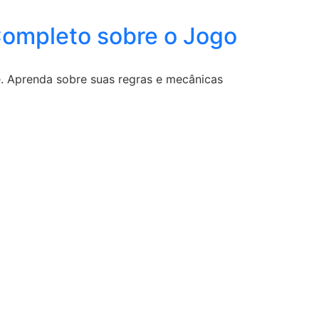
Completo sobre o Jogo
e. Aprenda sobre suas regras e mecânicas