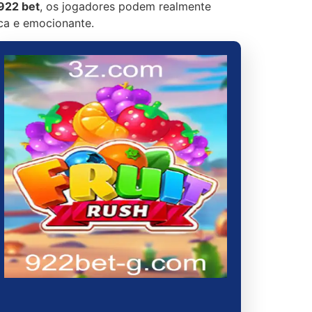
922 bet
, os jogadores podem realmente
ca e emocionante.