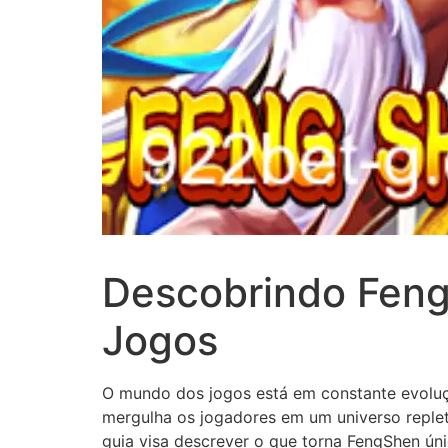
Descobrindo Fen
Jogos
O mundo dos jogos está em constante evoluçã
mergulha os jogadores em um universo replet
guia visa descrever o que torna FengShen ún