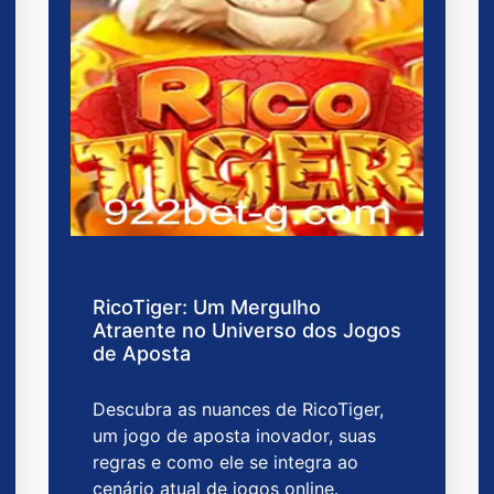
RicoTiger: Um Mergulho
Atraente no Universo dos Jogos
de Aposta
Descubra as nuances de RicoTiger,
um jogo de aposta inovador, suas
regras e como ele se integra ao
cenário atual de jogos online.