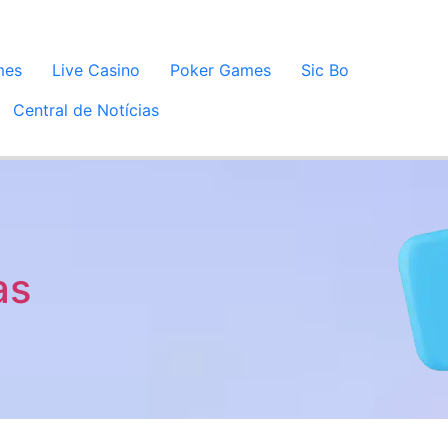
mes
Live Casino
Poker Games
Sic Bo
Central de Notícias
as