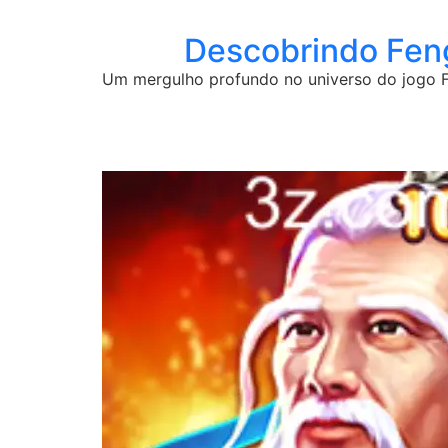
Descobrindo Fen
Um mergulho profundo no universo do jogo Fe