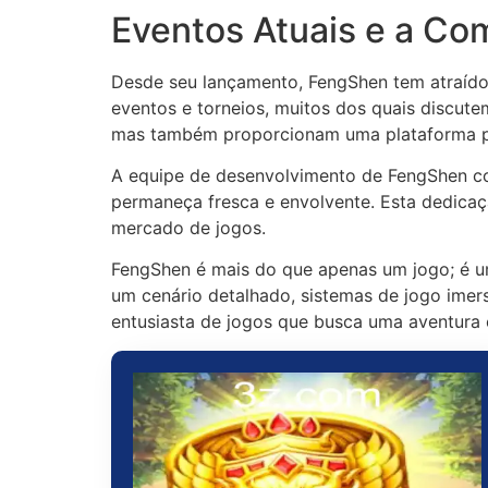
Eventos Atuais e a C
Desde seu lançamento, FengShen tem atraído
eventos e torneios, muitos dos quais discu
mas também proporcionam uma plataforma para
A equipe de desenvolvimento de FengShen con
permaneça fresca e envolvente. Esta dedica
mercado de jogos.
FengShen é mais do que apenas um jogo; é um
um cenário detalhado, sistemas de jogo imer
entusiasta de jogos que busca uma aventura é