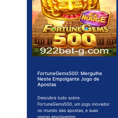
FortuneGems500: Mergulhe
Neste Empolgante Jogo de
Apostas
Descubra tudo sobre
FortuneGems500, um jogo inovador
no mundo das apostas, e suas
regras envolventes.