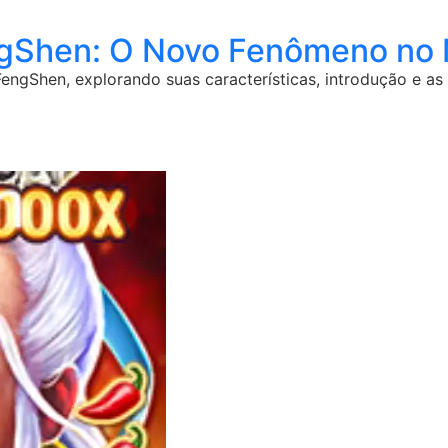
gShen: O Novo Fenômeno no
ngShen, explorando suas características, introdução e as