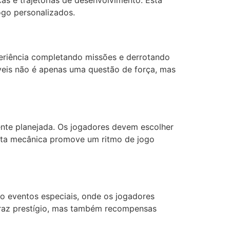
s e trajetórias de desenvolvimento. Esta
ogo personalizados.
eriência completando missões e derrotando
íveis não é apenas uma questão de força, mas
te planejada. Os jogadores devem escolher
Esta mecânica promove um ritmo de jogo
o eventos especiais, onde os jogadores
 traz prestígio, mas também recompensas