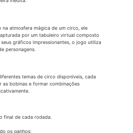
ra inédita.
o na atmosfera mágica de um circo, ele
capturada por um tabuleiro virtual composto
eus gráficos impressionantes, o jogo utiliza
de personagens.
ferentes temas de circo disponíveis, cada
rar as bobinas e formar combinações
icativamente.
o final de cada rodada.
ndo os ganhos;