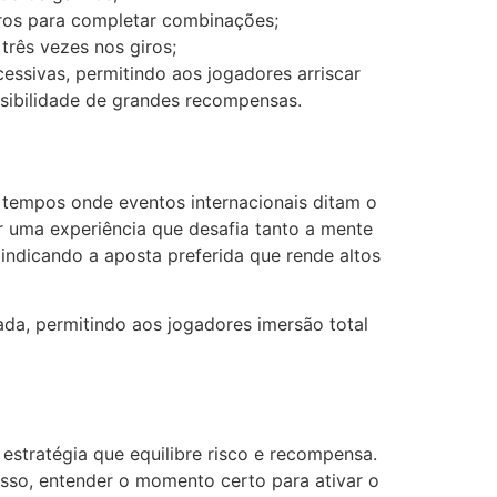
tros para completar combinações;
rês vezes nos giros;
essivas, permitindo aos jogadores arriscar
ssibilidade de grandes recompensas.
tempos onde eventos internacionais ditam o
r uma experiência que desafia tanto a mente
indicando a aposta preferida que rende altos
ada, permitindo aos jogadores imersão total
stratégia que equilibre risco e recompensa.
sso, entender o momento certo para ativar o