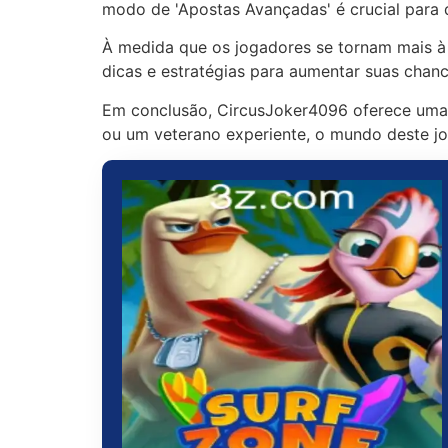
modo de 'Apostas Avançadas' é crucial para
À medida que os jogadores se tornam mais à
dicas e estratégias para aumentar suas chan
Em conclusão, CircusJoker4096 oferece uma 
ou um veterano experiente, o mundo deste jo