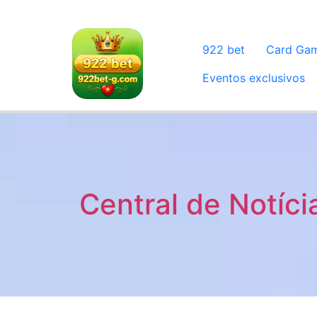
922 bet
Card Ga
Eventos exclusivos
Central de Notíci